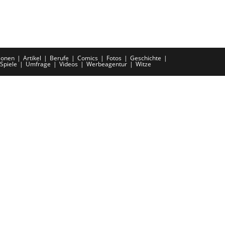
ionen
Artikel
Berufe
Comics
Fotos
Geschichte
Spiele
Umfrage
Videos
Werbeagentur
Witze