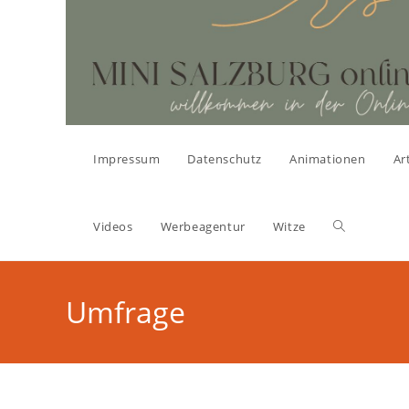
Zum
Inhalt
springen
Impressum
Datenschutz
Animationen
Ar
Website-
Videos
Werbeagentur
Witze
Suche
Umfrage
umschalten