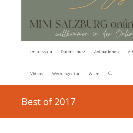
Zum
Inhalt
springen
Impressum
Datenschutz
Animationen
Ar
Website-
Videos
Werbeagentur
Witze
Suche
Best of 2017
umschalten