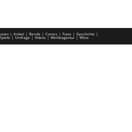
ionen
Artikel
Berufe
Comics
Fotos
Geschichte
Spiele
Umfrage
Videos
Werbeagentur
Witze