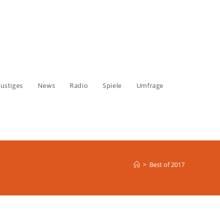
ustiges
News
Radio
Spiele
Umfrage
>
Best of 2017