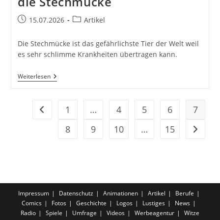
die Stechmücke
Beitrag
Beitrags-
15.07.2026
Artikel
veröffentlicht:
Kategorie:
Die Stechmücke ist das gefährlichste Tier der Welt weil
es sehr schlimme Krankheiten übertragen kann.
Die
Weiterlesen
Stechmücke
1
…
4
5
6
7
Zur vorherigen Seite
8
9
10
…
15
Zur näc
Impressum
Datenschutz
Animationen
Artikel
Berufe
Comics
Fotos
Geschichte
Logos
Lustiges
News
Radio
Spiele
Umfrage
Videos
Werbeagentur
Witze