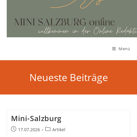
Zum
Inhalt
springen
Menü
Neueste Beiträge
Mini-Salzburg
Beitrag
Beitrags-
17.07.2026
Artikel
veröffentlicht:
Kategorie: